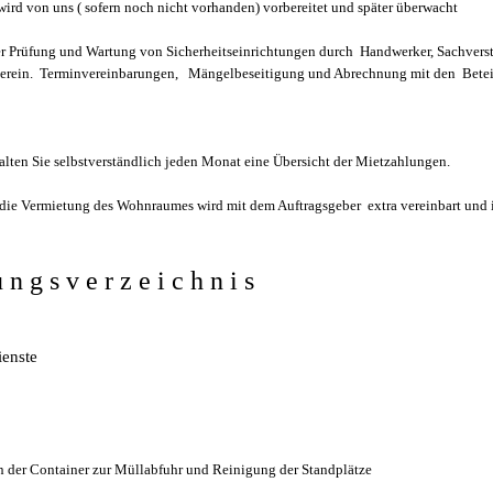
ird von uns ( sofern noch nicht vorhanden) vorbereitet und später überwacht
er Prüfung und Wartung von Sicherheitseinrichtungen durch Handwerker, Sachver
rein. Terminvereinbarungen, Mängelbeseitigung und Abrechnung mit den Beteil
lten Sie selbstverständlich jeden Monat eine Übersicht der Mietzahlungen.
 die Vermietung des Wohnraumes wird mit dem Auftragsgeber extra vereinbart und is
u n g s v e r z e i c h n i s
enste
en der Container zur Müllabfuhr und Reinigung der Standplätze