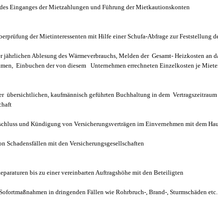
des Einganges der Mietzahlungen und Führung der Mietkautionskonten
erprüfung der Mietinteressenten mit Hilfe einer Schufa-Abfrage zur Feststellung d
er jährlichen Ablesung des Wärmeverbrauchs, Melden der Gesamt- Heizkosten an d
hmen, Einbuchen der von diesem Unternehmen errechneten Einzelkosten je Mieter
ner übersichtlichen, kaufmännisch geführten Buchhaltung in dem Vertragszeitrau
haft
bschluss und Kündigung von Versicherungsverträgen im Einvernehmen mit dem Ha
n Schadensfällen mit den Versicherungsgesellschaften
eparaturen bis zu einer vereinbarten Auftragshöhe mit den Beteiligten
 Sofortmaßnahmen in dringenden Fällen wie Rohrbruch-, Brand-, Sturmschäden etc.