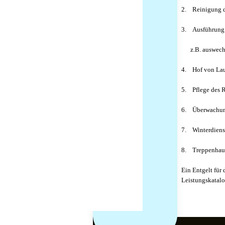
2.
Reinigung 
3.
Ausführung 
z.B. auswechse
4.
Hof von Lau
5.
Pflege des 
6.
Überwachun
7.
Winterdiens
8.
Treppenhau
Ein Entgelt für 
Leistungskatalo