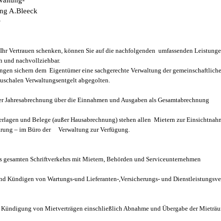
waltung-
ng A.Bleeck
r
 Ihr Vertrauen schenken, können Sie auf die nachfolgenden umfassenden Leistungen
ah und nachvollziehbar.
ngen sichern dem Eigentümer eine sachgerechte Verwaltung der gemeinschaftliche
auschalen Verwaltungsentgelt abgegolten.
ner Jahresabrechnung über die Einnahmen und Ausgaben als Gesamtabrechnung
erlagen und Belege (außer Hausabrechnung) stehen allen Mietern zur Einsichtnahm
rung – im Büro der Verwaltung zur Verfügung.
 gesamten Schriftverkehrs mit Mietern, Behörden und Serviceunternehmen
nd Kündigen von Wartungs-und Lieferanten-,Versicherungs- und Dienstleistungsv
d Kündigung von Mietverträgen einschließlich Abnahme und Übergabe der Mieträ