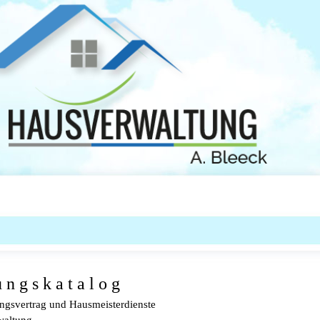
u n g s k a t a l o g
ngsvertrag und Hausmeisterdienste