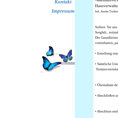
-Miethausver
Kontakt
Hausverwaltu
Impressum
Inh. Anette Treibe
Sollten Sie uns
Sorgfalt, zeitn
Die Grundleistu
vereinbarten, p
• Erstellung ei
• Sämtliche Unt
Terminvereinba
• Übernahme des
• Abschließen u
• Abschluss un