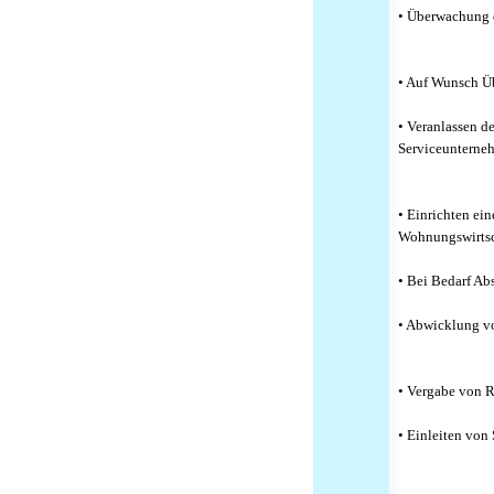
• Überwachung 
• Auf Wunsch Üb
• Veranlassen d
Serviceunterne
• Einrichten ei
Wohnungswirtsc
• Bei Bedarf A
• Abwicklung vo
• Vergabe von R
• Einleiten von