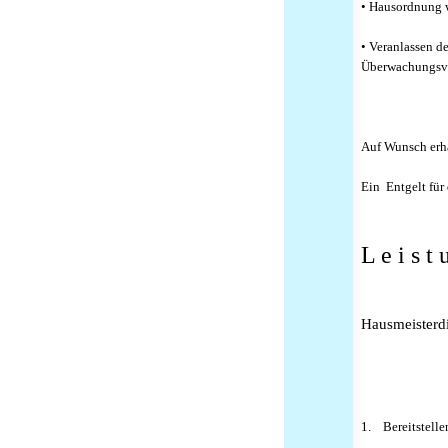
• Hausordnung w
• Veranlassen d
Überwachungsve
Auf Wunsch erha
Ein Entgelt für
L e i s t 
Hausmeisterdi
1.
Bereitstell