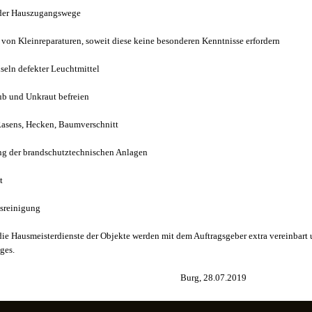
der Hauszugangswege
von Kleinreparaturen, soweit diese keine besonderen Kenntnisse erfordern
ln defekter Leuchtmittel
b und Unkraut befreien
Rasens, Hecken, Baumverschnitt
g der brandschutztechnischen Anlagen
t
sreinigung
die Hausmeisterdienste der Objekte werden mit dem Auftragsgeber extra vereinbart u
ges.
Burg, 28.07.2019